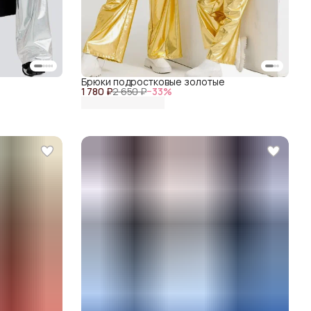
Брюки подростковые золотые
1 780 ₽
2 650 ₽
−
33
%