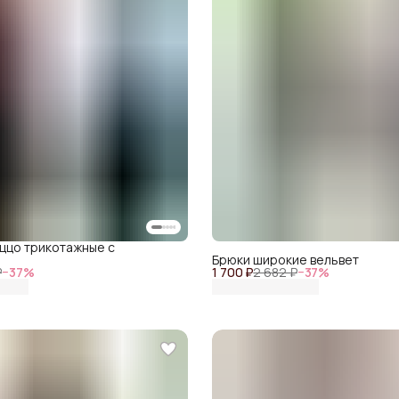
аццо трикотажные с
Брюки широкие вельвет
₽
−
37
%
1 700 ₽
2 682 ₽
−
37
%