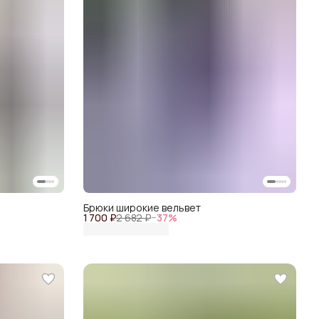
Брюки широкие вельвет
1 700 ₽
2 682 ₽
−
37
%