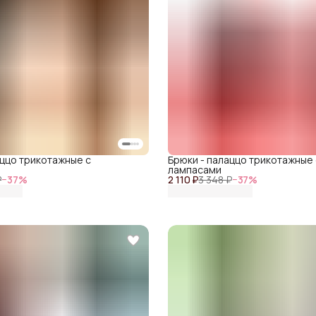
аццо трикотажные с
Брюки - палаццо трикотажные 
лампасами
₽
−
37
%
2 110 ₽
3 348 ₽
−
37
%