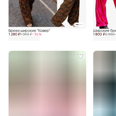
Брюки широкие "Ковер"
Широкие бр
1 280 ₽
1 953 ₽
−
34
%
1 800 ₽
2 650