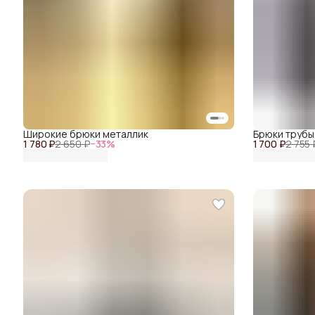
Широкие брюки металлик
Брюки трубы
1 780 ₽
2 650 ₽
−
33
%
1 700 ₽
2 755 