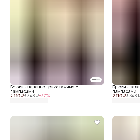
Брюки - палаццо трикотажные с
Брюки - пал
лампасами
лампасами
2 110 ₽
3 348 ₽
−
37
%
2 110 ₽
3 348 