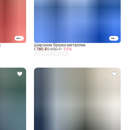
к
Широкие брюки металлик
1 780 ₽
2 650 ₽
−
33
%