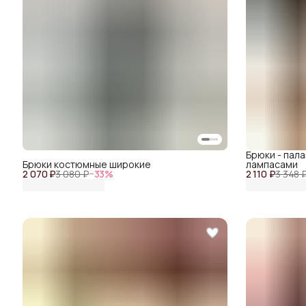
Брюки - пал
Брюки костюмные широкие
лампасами
2 070 ₽
3 080 ₽
−
33
%
2 110 ₽
3 348 