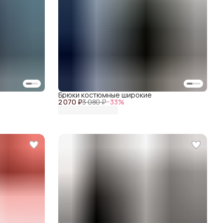
Брюки костюмные широкие
2 070 ₽
3 080 ₽
−
33
%