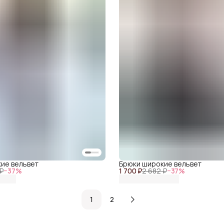
ие вельвет
Брюки широкие вельвет
 ₽
−
37
%
1 700 ₽
2 682 ₽
−
37
%
1
2