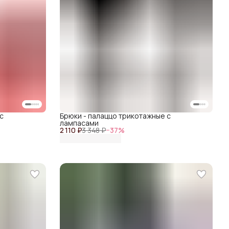
с
Брюки - палаццо трикотажные с
лампасами
2 110 ₽
3 348 ₽
−
37
%