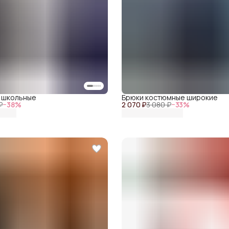
 школьные
Брюки костюмные широкие
₽
−
38
%
2 070 ₽
3 080 ₽
−
33
%