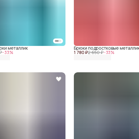
юки металлик
Брюки подростковые металли
₽
−
33
%
1 780 ₽
2 650 ₽
−
33
%