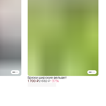
Брюки широкие вельвет
1 700 ₽
2 682 ₽
−
37
%