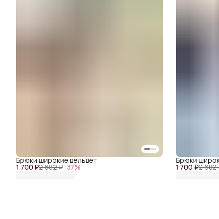
Брюки широкие вельвет
Брюки широк
1 700 ₽
2 682 ₽
−
37
%
1 700 ₽
2 682