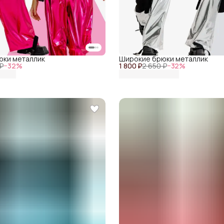
юки металлик
Широкие брюки металлик
 ₽
−
32
%
1 800 ₽
2 650 ₽
−
32
%