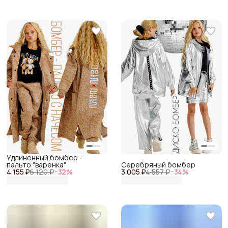
Удлиненный бомбер -
пальто "варенка"
Серебряный бомбер
4 155 ₽
6 120 ₽
−
32
%
3 005 ₽
4 557 ₽
−
34
%