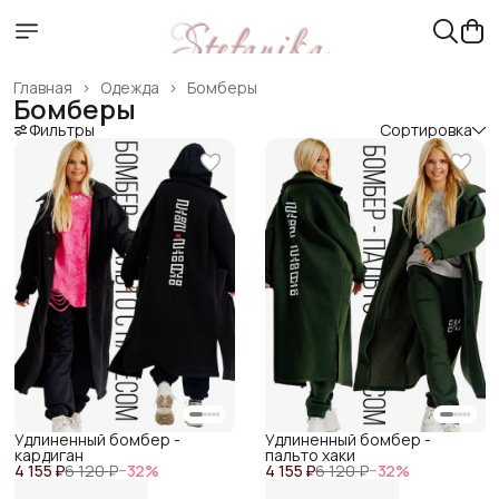
Главная
›
Одежда
›
Бомберы
Бомберы
Фильтры
Сортировка
Удлиненный бомбер -
Удлиненный бомбер -
кардиган
пальто хаки
4 155 ₽
6 120 ₽
−
32
%
4 155 ₽
6 120 ₽
−
32
%