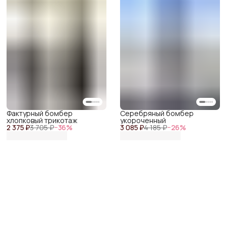
Фактурный бомбер
Серебряный бомбер
хлопковый трикотаж
укороченный
2 375 ₽
3 705 ₽
−
36
%
3 085 ₽
4 185 ₽
−
26
%