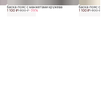
Баска-пояс с манжетами кружева
Баска-пояс с ма
1 100 ₽
1 800 ₽
−
39
%
1 100 ₽
1 800 ₽
−
39