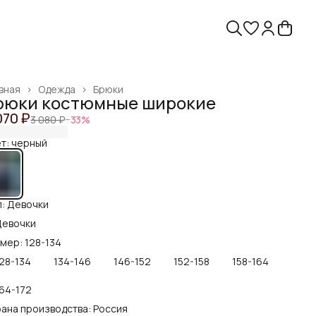
вная
›
Одежда
›
Брюки
рюки костюмные широкие
070 ₽
3 080 ₽
−
33
%
т: черный
: Девочки
Девочки
мер: 128-134
28-134
134-146
146-152
152-158
158-164
64-172
ана производства: Россия