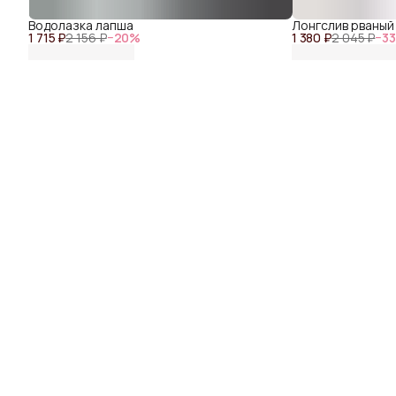
Водолазка лапша
Лонгслив рваный
1 715 ₽
2 156 ₽
−
20
%
1 380 ₽
2 045 ₽
−
3