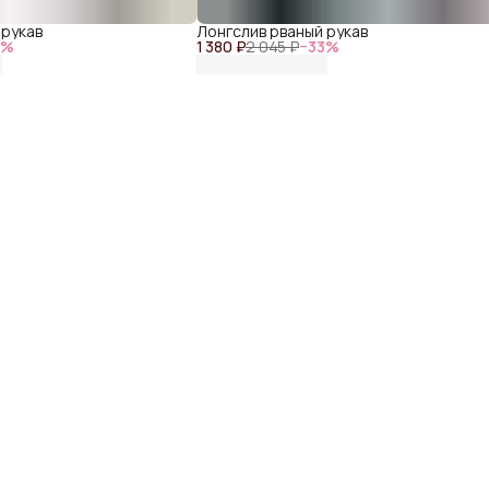
 рукав
Лонгслив рваный рукав
3
%
1 380 ₽
2 045 ₽
−
33
%