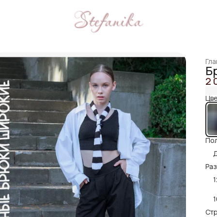
Гла
Б
2 
Цве
Пол
Раз
1
1
Стр