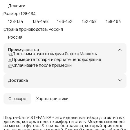
Девочки
Размер: 128-134
128-134
134-146
146-152
152-158
158-164
Страна производства: Россия
Россия
Преимущества
Доставим в пункты выдачи Яндекс Маркеты
Примерьте товары и верните неподходящие
Оплачивайте после примерки
Доставка
О товаре
Характеристики
Шорты-багги STEFANIKA – это идеальный выбор для активных
девочек, которые ценят комфорт и стиль. Модель выполнена
из мягкого футера 3-х нитка без начеса, который приятен к
телу и не сковывает движений. Длинный расклешенный крой и