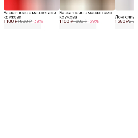
Баска-пояс с манжетами
Баска-пояс с манжетами
кружева
кружева
Лонгслив р
1 100 ₽
1 800 ₽
−
39
%
1 100 ₽
1 800 ₽
−
39
%
1 380 ₽
2 04