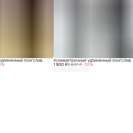
длиненный лонгслив
Асимметричный удлиненный лонгслив
0
%
1 900 ₽
2 697 ₽
−
30
%