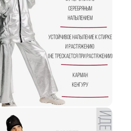
Вид
Фак
Тип
Се
Бр