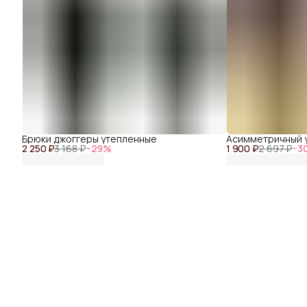
Брюки джоггеры утепленные
Асимметричный у
2 250 ₽
3 168 ₽
−
29
%
1 900 ₽
2 697 ₽
−
3