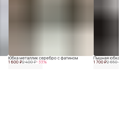
Юбка металлик серебро с фатином
Пышная юбка бел
1 600 ₽
2 400 ₽
−
33
%
1 700 ₽
2 650 ₽
−
36