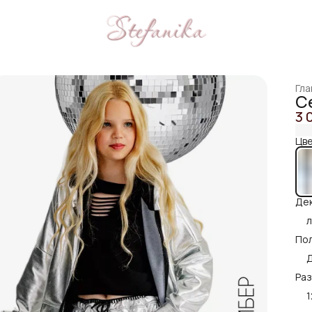
Гла
С
3 
Цве
Дек
л
Пол
Раз
1