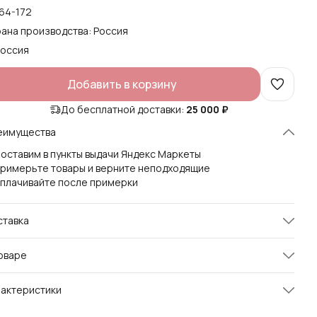
64-172
ана производства: Россия
Россия
Добавить в корзину
До бесплатной доставки:
25 000 ₽
еимущества
оставим в пункты выдачи Яндекс Маркеты
римерьте товары и верните неподходящие
плачивайте после примерки
ставка
оваре
ебряный бомбер из эксклюзивного трикотажа с
актеристики
ебряным напылением. Основа ткани - хлопок 70%. трикотаж
ер 3 нити. Удлиненный свитшот на молнии с боковыми
икул
stf0207-342slv
манами, объемным капюшоном, карманами. Бомбер