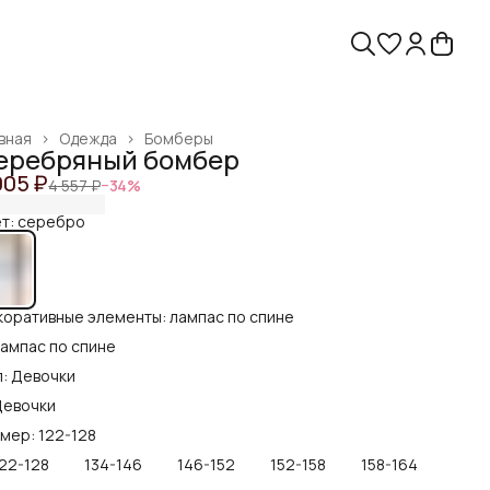
вная
›
Одежда
›
Бомберы
еребряный бомбер
005 ₽
4 557 ₽
−
34
%
т: серебро
оративные элементы: лампас по спине
ампас по спине
: Девочки
Девочки
мер: 122-128
22-128
134-146
146-152
152-158
158-164