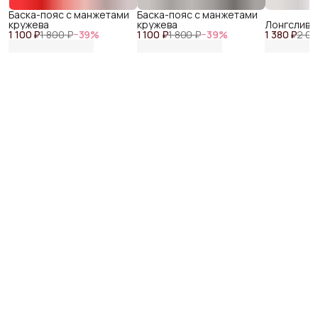
Баска-пояс с манжетами
Баска-пояс с манжетами
кружева
кружева
Лонгслив р
1 100 ₽
1 800 ₽
−
39
%
1 100 ₽
1 800 ₽
−
39
%
1 380 ₽
2 04