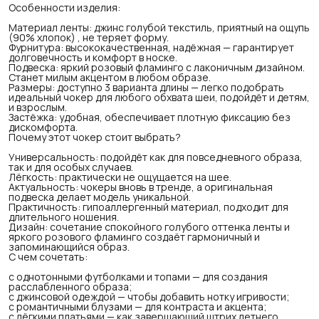
Особенности изделия:
Материал ленты: джинс голубой текстиль, приятный на ощупь
(90% хлопок) , не теряет форму.
Фурнитура: высококачественная, надёжная — гарантирует
долговечность и комфорт в носке.
Подвеска: яркий розовый фламинго с лаконичным дизайном.
Станет милым акцентом в любом образе.
Размеры: доступно 3 варианта длины — легко подобрать
идеальный чокер для любого обхвата шеи, подойдёт и детям,
и взрослым.
Застёжка: удобная, обеспечивает плотную фиксацию без
дискомфорта.
Почему этот чокер стоит выбрать?
Универсальность: подойдёт как для повседневного образа,
так и для особых случаев.
Лёгкость: практически не ощущается на шее.
Актуальность: чокеры вновь в тренде, а оригинальная
подвеска делает модель уникальной.
Практичность: гипоаллергенный материал, подходит для
длительного ношения.
Дизайн: сочетание спокойного голубого оттенка ленты и
яркого розового фламинго создаёт гармоничный и
запоминающийся образ.
С чем сочетать:
с однотонными футболками и топами — для создания
расслабленного образа;
с джинсовой одеждой — чтобы добавить нотку игривости;
с романтичными блузами — для контраста и акцента;
с лёгкими платьями — как завершающий штрих летнего