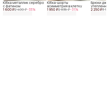
Юбка металлик серебро
Юбка-шорты
Брюки джо
с фатином
асимметрия в клетку
утепленны
1 600 ₽
2 400 ₽
−
33
%
1 950 ₽
2 836 ₽
−
31
%
2 250 ₽
3 16