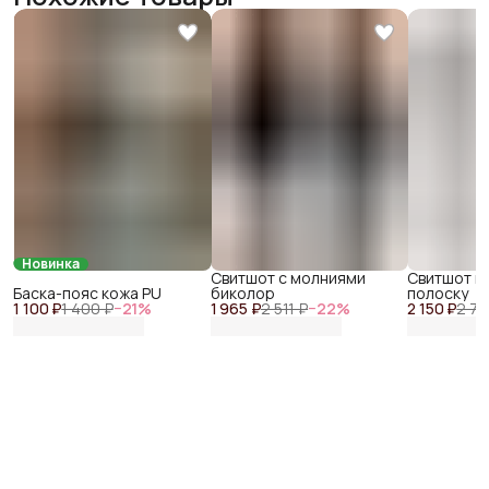
Новинка
Свитшот с молниями
Свитшот в
Баска-пояс кожа PU
биколор
полоску
1 100 ₽
1 400 ₽
−
21
%
1 965 ₽
2 511 ₽
−
22
%
2 150 ₽
2 72