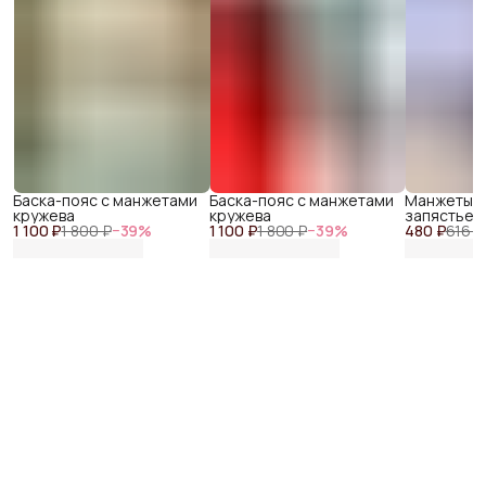
Баска-пояс с манжетами
Баска-пояс с манжетами
Манжеты ф
кружева
кружева
запястье 
1 100 ₽
1 800 ₽
−
39
%
1 100 ₽
1 800 ₽
−
39
%
480 ₽
616 ₽