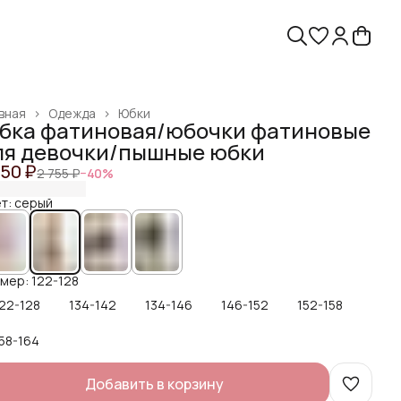
вная
›
Одежда
›
Юбки
бка фатиновая/юбочки фатиновые
ля девочки/пышные юбки
650 ₽
2 755 ₽
−
40
%
т: серый
мер: 122-128
22-128
134-142
134-146
146-152
152-158
58-164
Добавить в корзину