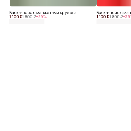
Баска-пояс с манжетами кружева
Баска-пояс с ма
1 100 ₽
1 800 ₽
−
39
%
1 100 ₽
1 800 ₽
−
39