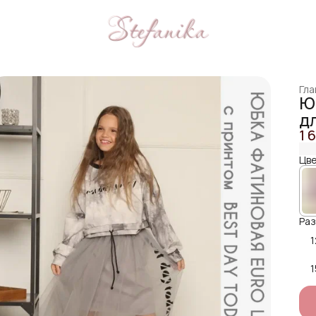
Гла
Ю
д
1 
Цве
Раз
1
1