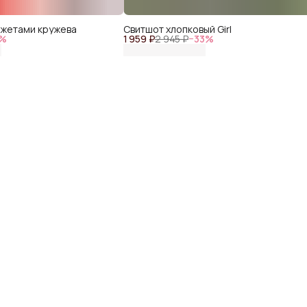
нжетами кружева
Свитшот хлопковый Girl
%
1 959 ₽
2 945 ₽
−
33
%