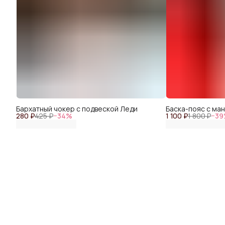
Бархатный чокер с подвеской Леди
Баска-пояс с ма
280 ₽
425 ₽
−
34
%
1 100 ₽
1 800 ₽
−
39