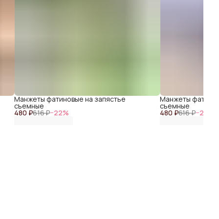
Манжеты фатиновые на запястье
Манжеты фатинов
съемные
съемные
480 ₽
616 ₽
−
22
%
480 ₽
616 ₽
−
22
%