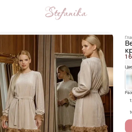
Гла
В
к
1 
Цве
Раз
1
1