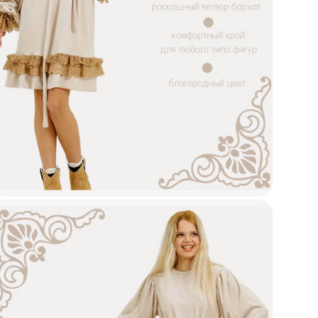
Стр
Де
Выр
По
Рис
Лю
Ухо
Ос
Рос
Раз
Кол
Со
ТН
Вид
Фак
Тип
Тип
Фор