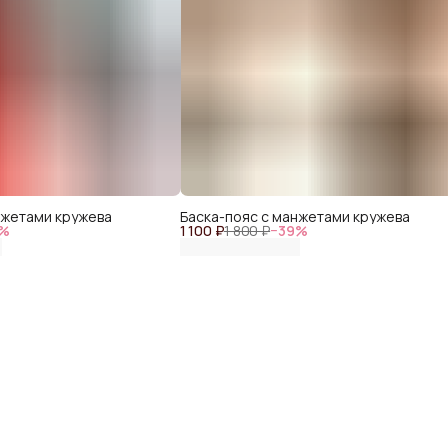
нжетами кружева
Баска-пояс с манжетами кружева
%
1 100 ₽
1 800 ₽
−
39
%