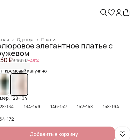
вная
›
Одежда
›
Платья
елюровое элегантное платье с
ружевом
650 ₽
3 160 ₽
−
48
%
т: кремовый капучино
мер: 128-134
28-134
134-146
146-152
152-158
158-164
64-172
Добавить в корзину