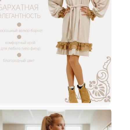
Дли
Наз
Мод
Бр