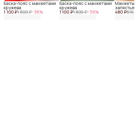
Баска-пояс с манжетами
Баска-пояс с манжетами
Манжеты ф
кружева
кружева
запястье 
1 100 ₽
1 800 ₽
−
39
%
1 100 ₽
1 800 ₽
−
39
%
480 ₽
616 ₽