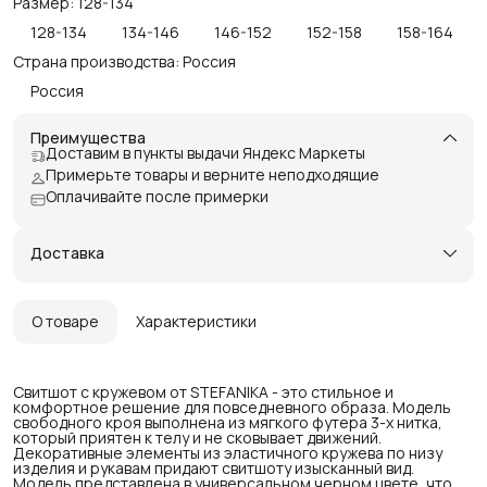
Размер: 128-134
128-134
134-146
146-152
152-158
158-164
Страна производства: Россия
Россия
Преимущества
Доставим в пункты выдачи Яндекс Маркеты
Примерьте товары и верните неподходящие
Оплачивайте после примерки
Доставка
О товаре
Характеристики
Свитшот с кружевом от STEFANIKA - это стильное и
комфортное решение для повседневного образа. Модель
свободного кроя выполнена из мягкого футера 3-х нитка,
который приятен к телу и не сковывает движений.
Декоративные элементы из эластичного кружева по низу
изделия и рукавам придают свитшоту изысканный вид.
Модель представлена в универсальном черном цвете, что