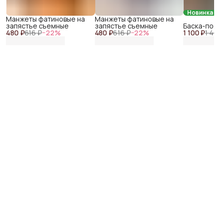
Новинка
Манжеты фатиновые на
Манжеты фатиновые на
запястье съемные
запястье съемные
Баска-поя
480 ₽
616 ₽
−
22
%
480 ₽
616 ₽
−
22
%
1 100 ₽
1 40