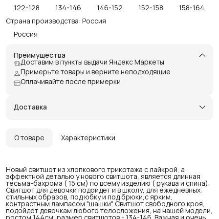
122-128
134-146
146-152
152-158
158-164
Страна производства: Россия
Россия
Преимущества
Доставим в пункты выдачи Яндекс Маркеты
Примерьте товары и верните неподходящие
Оплачивайте после примерки
Доставка
О товаре
Характеристики
Новый свитшот из хлопкового трикотажа с лайкрой, а
эффектной деталью у нового свитшота, является длинная
тесьма-бахрома ( 15 см) по всему изделию ( рукава и спина).
Свитшот для девочки подойдет и в школу, для ежедневных
стильных образов, под юбку и под брюки,с ярким,
контрастным лампасом "шашки". Свитшот свободного кроя,
подойдет девочкам любого телосложения, на нашей модели,
ростом 144см, размер свитшотов - 134-146. Важная и очень