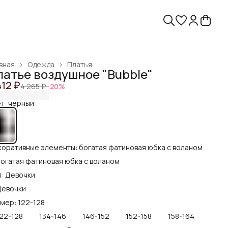
вная
›
Одежда
›
Платья
латье воздушное "Bubble"
412 ₽
4 265 ₽
−
20
%
т: черный
оративные элементы: богатая фатиновая юбка с воланом
огатая фатиновая юбка с воланом
: Девочки
Девочки
мер: 122-128
22-128
134-146
146-152
152-158
158-164