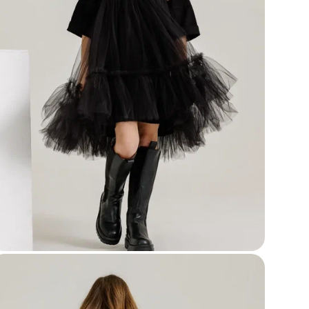
Фор
Дли
Мат
Наз
Мод
Бр