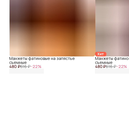
Хит
Манжеты фатиновые на запястье
Манжеты фатинов
съемные
съемные
480 ₽
616 ₽
−
22
%
480 ₽
616 ₽
−
22
%