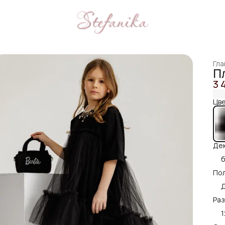
Гла
П
3 
Цве
Дек
б
Пол
Раз
1