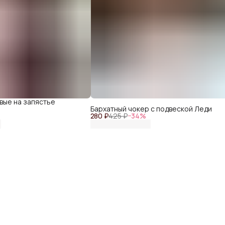
ые на запястье
Бархатный чокер с подвеской Леди
280 ₽
425 ₽
−
34
%