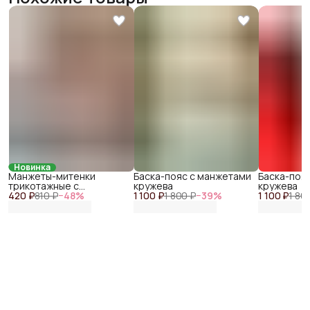
Новинка
Манжеты-митенки
Баска-пояс с манжетами
Баска-поя
трикотажные с
кружева
кружева
420 ₽
цепочками
810 ₽
−
48
%
1 100 ₽
1 800 ₽
−
39
%
1 100 ₽
1 80