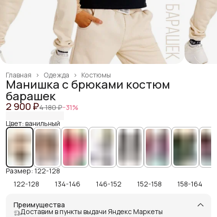
Главная
›
Одежда
›
Костюмы
Манишка с брюками костюм
барашек
2 900 ₽
4 180 ₽
−
31
%
Цвет: ванильный
Размер: 122-128
122-128
134-146
146-152
152-158
158-164
Преимущества
Доставим в пункты выдачи Яндекс Маркеты