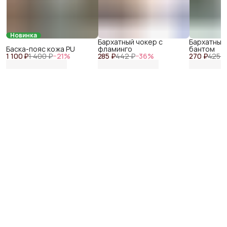
Новинка
Бархатный чокер с
Бархатный
Баска-пояс кожа PU
фламинго
бантом
1 100 ₽
1 400 ₽
−
21
%
285 ₽
442 ₽
−
36
%
270 ₽
425 ₽