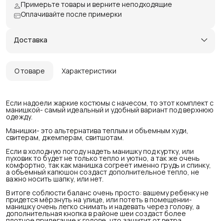
Примерьте товары и верните неподходящие
Оплачивайте после примерки
Доставка
О товаре
Характеристики
Если надоели жаркие костюмы с начесом, то этот комплект с
манишкой- самый идеальный и удобный вариант под верхнюю
одежду.
Манишки- это альтернатива теплым и объемным худи,
свитерам, джемперам, свитшотам.
Если в холодную погоду надеть манишку под куртку, или
пуховик то будет не только тепло и уютно, а так же очень
комфортно, так как манишка согреет именно грудь и спинку,
а объемный капюшон создаст дополнительное тепло, не
важно носить шапку, или нет.
В итоге соблюсти баланс очень просто: вашему ребенку не
придется мёрзнуть на улице, или потеть в помещении-
манишку очень легко снимать и надевать через голову, а
дополнительная кнопка в районе шеи создаст более
плотное прилегание к голове, что защитит от ветра.