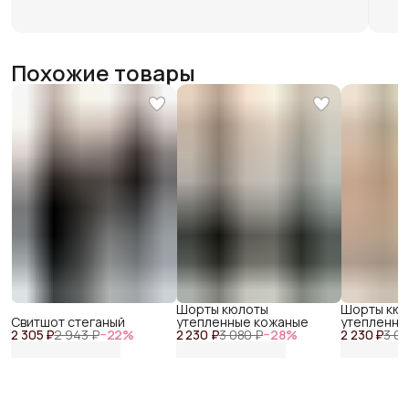
Похожие товары
Шорты кюлоты
Шорты кю
Свитшот стеганый
утепленные кожаные
утепленны
2 305 ₽
2 943 ₽
−
22
%
2 230 ₽
3 080 ₽
−
28
%
2 230 ₽
3 08