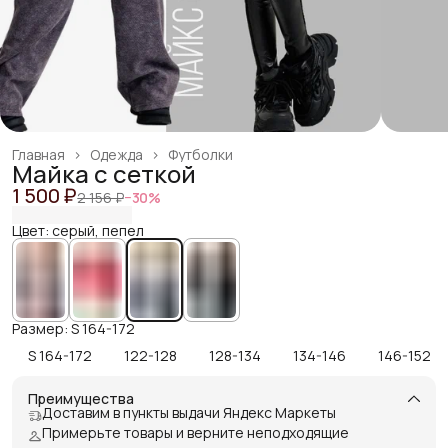
Главная
›
Одежда
›
Футболки
Майка с сеткой
1 500 ₽
2 156 ₽
−
30
%
Цвет: серый, пепел
Размер: S 164-172
S 164-172
122-128
128-134
134-146
146-152
Преимущества
Доставим в пункты выдачи Яндекс Маркеты
Примерьте товары и верните неподходящие