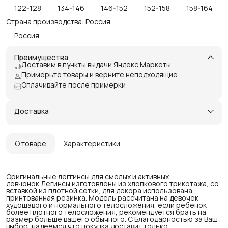
122-128
134-146
146-152
152-158
158-164
Страна производства: Россия
Россия
Преимущества
Доставим в пункты выдачи Яндекс Маркеты
Примерьте товары и верните неподходящие
Оплачивайте после примерки
Доставка
О товаре
Характеристики
Оригинальные леггинсы для смелых и активных
девчонок.Легинсы изготовлены из хлопкового трикотажа, со
вставкой из плотной сетки, для декора использована
принтованная резинка. Модель рассчитана на девочек
худощавого и нормального телосложения, если ребенок
более плотного телосложения, рекомендуется брать на
размер больше вашего обычного. С Благодарностью за Ваш
выбор, надеемся что покупка доставит только