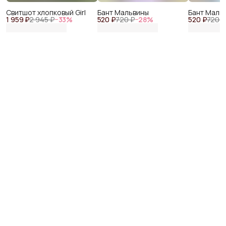
Свитшот хлопковый Girl
Бант Мальвины
Бант Маль
1 959 ₽
2 945 ₽
−
33
%
520 ₽
720 ₽
−
28
%
520 ₽
720 ₽