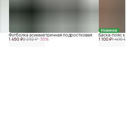
Новинка
Футболка асимметричная подростковая
Баска-пояс кожа 
1 450 ₽
2 232 ₽
−
35
%
1 100 ₽
1 400 ₽
−
21