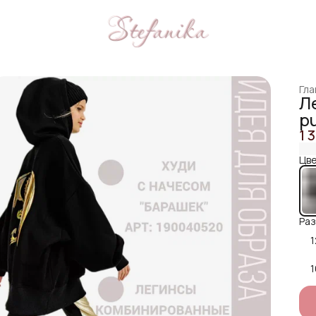
Гла
Л
p
1 
Цве
Раз
1
1