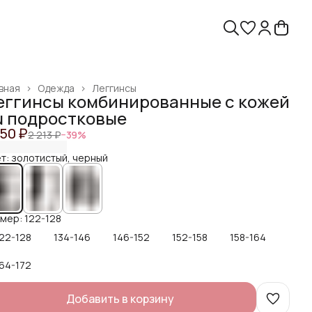
вная
›
Одежда
›
Леггинсы
еггинсы комбинированные с кожей
u подростковые
350 ₽
2 213 ₽
−
39
%
т: золотистый, черный
мер: 122-128
22-128
134-146
146-152
152-158
158-164
64-172
Добавить в корзину