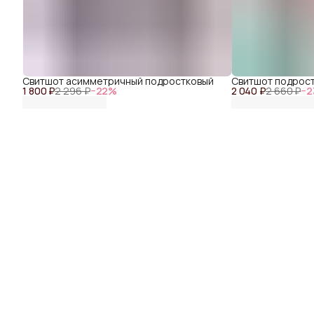
Свитшот асимметричный подростковый
Свитшот подрост
1 800 ₽
2 296 ₽
−
22
%
2 040 ₽
2 660 ₽
−
2