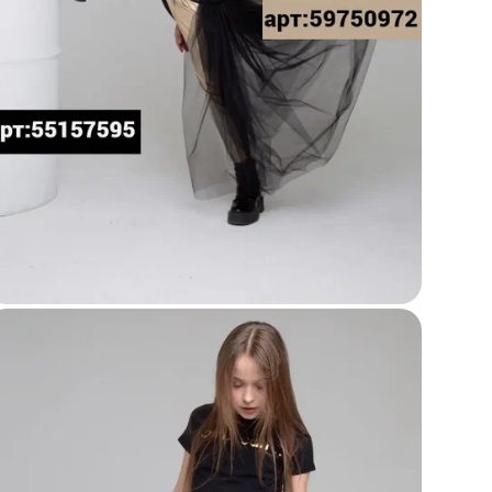
Со
ТН
Се
Бр