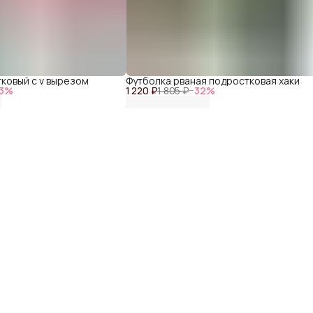
ковый с v вырезом
Футболка рваная подростковая хаки
3
%
1 220 ₽
1 805 ₽
−
32
%