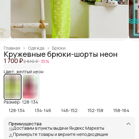
Главная
›
Одежда
›
Брюки
Кружевные брюки-шорты неон
1 700 ₽
2 610 ₽
−
35
%
Цвет: желтый неон
Размер: 128-134
128-134
134-146
146-152
152-158
158-164
Преимущества
Доставим в пункты выдачи Яндекс Маркеты
Примерьте товары и верните неподходящие