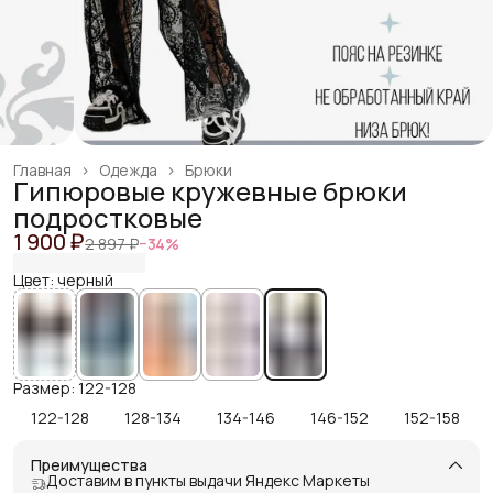
Главная
›
Одежда
›
Брюки
Гипюровые кружевные брюки
подростковые
1 900 ₽
2 897 ₽
−
34
%
Цвет: черный
Размер: 122-128
122-128
128-134
134-146
146-152
152-158
Преимущества
Доставим в пункты выдачи Яндекс Маркеты