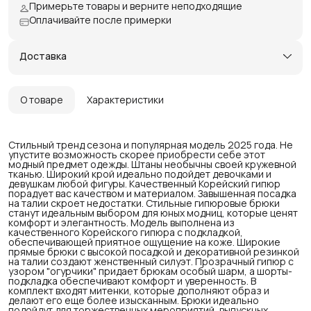
Примерьте товары и верните неподходящие
Оплачивайте после примерки
Доставка
О товаре
Характеристики
Стильный тренд сезона и популярная модель 2025 года. Не
упустите возможность скорее приобрести себе этот
модный предмет одежды. Штаны необычны своей кружевной
тканью. Широкий крой идеально подойдет девочками и
девушкам любой фигуры. Качественный Корейский гипюр
порадует вас качеством и материалом. Завышенная посадка
на талии скроет недостатки. Стильные гипюровые брюки
станут идеальным выбором для юных модниц, которые ценят
комфорт и элегантность. Модель выполнена из
качественного Корейского гипюра с подкладкой,
обеспечивающей приятное ощущение на коже. Широкие
прямые брюки с высокой посадкой и декоративной резинкой
на талии создают женственный силуэт. Прозрачный гипюр с
узором "огурчики" придает брюкам особый шарм, а шорты-
подкладка обеспечивают комфорт и уверенность. В
комплект входят митенки, которые дополняют образ и
делают его еще более изысканным. Брюки идеально
подойдут для торжественных мероприятий, выпускных