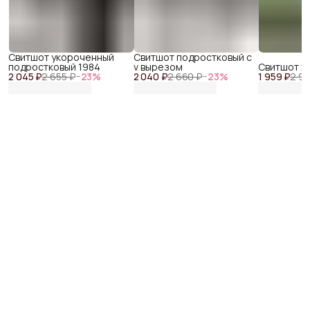
Свитшот укороченный
Свитшот подростковый с
подростковый 1984
v вырезом
Свитшот хл
2 045 ₽
2 655 ₽
−
23
%
2 040 ₽
2 660 ₽
−
23
%
1 959 ₽
2 94