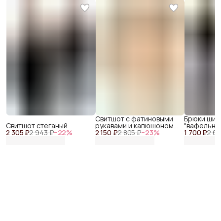
Свитшот с фатиновыми
Брюки шир
Свитшот стеганый
рукавами и капюшоном
"вафельны
2 305 ₽
2 943 ₽
−
22
%
2 150 ₽
"звезды"
2 805 ₽
−
23
%
1 700 ₽
2 68