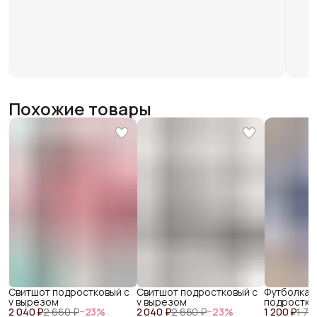
Похожие товары
Свитшот подростковый с
Свитшот подростковый с
Футболка-
v вырезом
v вырезом
подростко
2 040 ₽
2 660 ₽
−
23
%
2 040 ₽
2 660 ₽
−
23
%
1 200 ₽
c гипюром
1 71